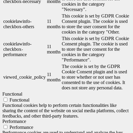
checkbox-necessary
months
cookies in the category
"Necessary".
This cookie is set by GDPR Cookie
cookielawinfo-
11
Consent plugin. The cookie is used
checkbox-others
months
to store the user consent for the
cookies in the category "Other.
This cookie is set by GDPR Cookie
cookielawinfo-
Consent plugin. The cookie is used
11
checkbox-
to store the user consent for the
months
performance
cookies in the category
"Performance".
The cookie is set by the GDPR
Cookie Consent plugin and is used
11
viewed_cookie_policy
to store whether or not user has
months
consented to the use of cookies. It
does not store any personal data.
Functional
Functional
Functional cookies help to perform certain functionalities like
sharing the content of the website on social media platforms, collect
feedbacks, and other third-party features.
Performance
Performance
Performance cookies are used to understand and analyze the key